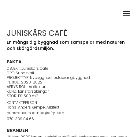
JUNISKÄRS CAFÈ
En mångsidig byggnad som samspelar med naturen
och skärgårdsmiljön.
FAKTA
OBJEKT: Juniskärs Café
ORT: Sundsvall
PROJEKTTYP: Nybyggnad restaurangbyggnad
PERIOD: 2020-2022
AFRYS ROLL: Arkitektur
KUND: Länsförsäkringar
STORLEK: 500 m2
KONTAKTPERSON
Hans-Anders Kempe, Arkitekt
hans-anders.kempe@afry.com
070-389 04 66
BRANDEN