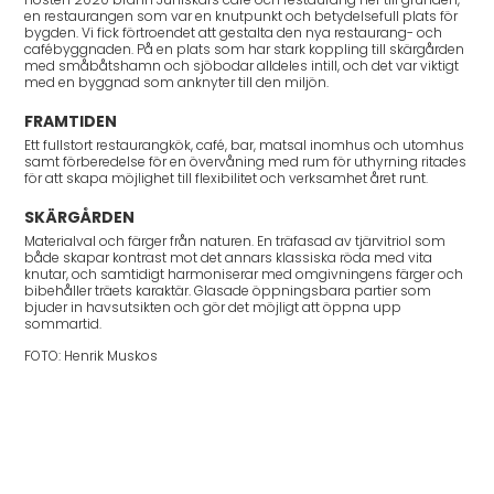
Hösten 2020 brann Juniskärs café och restaurang ner till grunden,
en restaurangen som var en knutpunkt och betydelsefull plats för
bygden. Vi fick förtroendet att gestalta den nya restaurang- och
cafébyggnaden. På en plats som har stark koppling till skärgården
med småbåtshamn och sjöbodar alldeles intill, och det var viktigt
med en byggnad som anknyter till den miljön.
FRAMTIDEN
Ett fullstort restaurangkök, café, bar, matsal inomhus och utomhus
samt förberedelse för en övervåning med rum för uthyrning ritades
för att skapa möjlighet till flexibilitet och verksamhet året runt.
SKÄRGÅRDEN
Materialval och färger från naturen. En träfasad av tjärvitriol som
både skapar kontrast mot det annars klassiska röda med vita
knutar, och samtidigt harmoniserar med omgivningens färger och
bibehåller träets karaktär. Glasade öppningsbara partier som
bjuder in havsutsikten och gör det möjligt att öppna upp
sommartid.
FOTO: Henrik Muskos