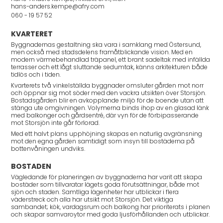
hans-anders.kempe@afry.com
060 - 19 57 52
KVARTERET
Byggnadernas gestaltning ska vara i samklang med Östersund,
men också med stadsdelens framåtblickande vision. Med en
modern värmebehandlad träpanel, ett brant sadeltak med infällda
terrasser och ett lågt sluttande sedumtak, känns arkitekturen både
tidlös och i tiden.
Kvarterets två vinkelställda byggnader omsluter gården mot norr
och öppnar sig mot söder med den vackra utsikten över Storsjön.
Bostadsgården blir en avkopplande miljö för de boende utan att
stänga ute omgivningen. Volymerna binds ihop av en glasad länk
med balkonger och gårdsentré, där vyn för de förbipasserande
mot Storsjön inte går förlorad.
Med ett halvt plans upphöjning skapas en naturlig avgränsning
mot den egna gården samtidigt som insyn till bostäderna på
bottenvåningen undviks.
BOSTADEN
Vägledande för planeringen av byggnaderna har varit att skapa
bostäder som tillvaratar lägets goda förutsättningar, både mot
sjön och staden. Samtliga lägenheter har utblickar i flera
väderstreck och alla har utsikt mot Storsjön. Det viktiga
sambandet; kök, vardagsrum och balkong har prioriterats i planen
och skapar samvaroytor med goda ljusförhållanden och utblickar.