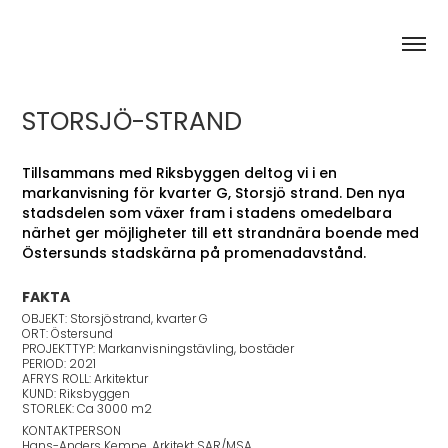
STORSJÖ-STRAND
Tillsammans med Riksbyggen deltog vi i en
markanvisning för kvarter G, Storsjö strand. Den nya
stadsdelen som växer fram i stadens omedelbara
närhet ger möjligheter till ett strandnära boende med
Östersunds stadskärna på promenadavstånd.
FAKTA
OBJEKT: Storsjöstrand, kvarter G
ORT: Östersund
PROJEKTTYP: Markanvisningstävling, bostäder
PERIOD: 2021
AFRYS ROLL: Arkitektur
KUND: Riksbyggen
STORLEK: Ca 3000 m2
KONTAKTPERSON
Hans-Anders Kempe, Arkitekt SAR/MSA